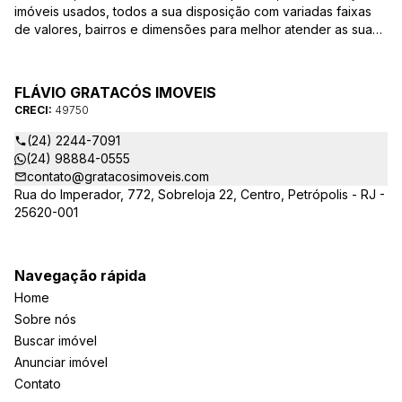
imóveis usados, todos a sua disposição com variadas faixas
de valores, bairros e dimensões para melhor atender as suas
necessidades e anseios. Ao nos procurar, nossos corretores –
credenciados ao CRECI/RJ – estarão sempre prontos para
responder todas as suas dúvidas sobre casas, apartamentos,
FLÁVIO GRATACÓS IMOVEIS
terrenos, salas comerciais e outros produtos imobiliários.
CRECI:
49750
(24) 2244-7091
(24) 98884-0555
contato@gratacosimoveis.com
Rua do Imperador, 772, Sobreloja 22, Centro, Petrópolis - RJ -
25620-001
Navegação rápida
Home
Sobre nós
Buscar imóvel
Anunciar imóvel
Contato