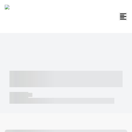
----- ----- -- ------ ---- ---- -- ----- -----
----- --- ------
----- -----
----- ----- -- ------ ---- ---- -- ----- ----- ----- --- ------