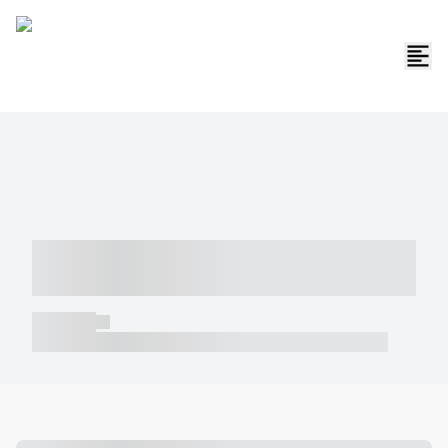
----- ----- -- ------ ---- ---- -- ----- -----
----- --- ------
----- -----
----- ----- -- ------ ---- ---- -- ----- ----- ----- --- ------