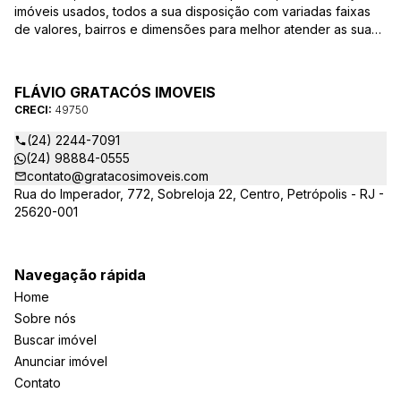
imóveis usados, todos a sua disposição com variadas faixas
de valores, bairros e dimensões para melhor atender as suas
necessidades e anseios. Ao nos procurar, nossos corretores –
credenciados ao CRECI/RJ – estarão sempre prontos para
responder todas as suas dúvidas sobre casas, apartamentos,
FLÁVIO GRATACÓS IMOVEIS
terrenos, salas comerciais e outros produtos imobiliários.
CRECI:
49750
(24) 2244-7091
(24) 98884-0555
contato@gratacosimoveis.com
Rua do Imperador, 772, Sobreloja 22, Centro, Petrópolis - RJ -
25620-001
Navegação rápida
Home
Sobre nós
Buscar imóvel
Anunciar imóvel
Contato