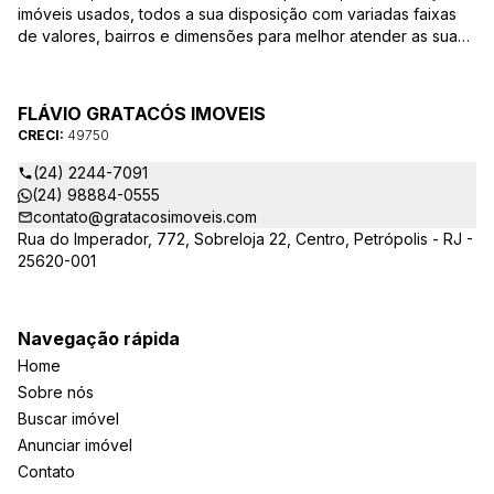
imóveis usados, todos a sua disposição com variadas faixas
de valores, bairros e dimensões para melhor atender as suas
necessidades e anseios. Ao nos procurar, nossos corretores –
credenciados ao CRECI/RJ – estarão sempre prontos para
responder todas as suas dúvidas sobre casas, apartamentos,
FLÁVIO GRATACÓS IMOVEIS
terrenos, salas comerciais e outros produtos imobiliários.
CRECI:
49750
(24) 2244-7091
(24) 98884-0555
contato@gratacosimoveis.com
Rua do Imperador, 772, Sobreloja 22, Centro, Petrópolis - RJ -
25620-001
Navegação rápida
Home
Sobre nós
Buscar imóvel
Anunciar imóvel
Contato