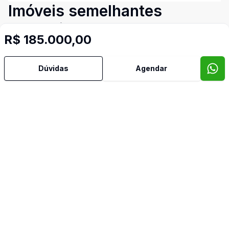
Imóveis semelhantes
Confira imóveis semelhantes
R$ 185.000,00
Dúvidas
Agendar
Cód:
3314
Comparar
Có