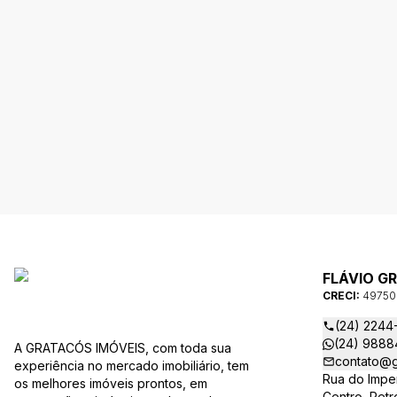
FLÁVIO G
CRECI:
49750
(24) 2244
(24) 9888
A GRATACÓS IMÓVEIS, com toda sua
contato@g
experiência no mercado imobiliário, tem
Rua do Imper
os melhores imóveis prontos, em
Centro, Petr