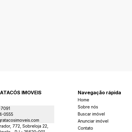
RATACÓS IMOVEIS
Navegação rápida
Home
Sobre nós
-7091
Buscar imóvel
4-0555
ratacosimoveis.com
Anunciar imóvel
ador, 772, Sobreloja 22,
Contato
ópolis - RJ - 25620-001