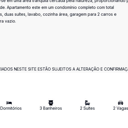
a-se em uma área tranquila cercada pela natureza, proporcionando 
idade. Apartamento este em um condomínio completo com total
s, duas suítes, lavabo, cozinha área, garagem para 2 carros e
ra vazio.
CIADOS NESTE SITE ESTÃO SUJEITOS A ALTERAÇÃO E CONFIRMAÇ
Dormitório
s
3
Banheiro
s
2
Suíte
s
2
Vaga