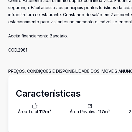
Centro Excelente apartamento dúplex com linda vista. Encontr
segurança. Fácil acesso aos principais pontos turísticos da c
infraestrutura e restaurante. Constando de salão em 2 ambiente
estacionamento para visitantes no momento o imóvel se encont
Aceita financiamento Bancário.
CÓD.2981
PREÇOS, CONDIÇÕES E DISPONIBILIDADE DOS IMÓVEIS ANUN
Características
Área Total
117
m²
Área Privativa
117
m²
2