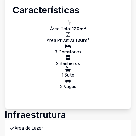
Características
Área Total
120
m²
Área Privativa
120
m²
3
Dormitório
s
2
Banheiro
s
1
Suíte
2
Vaga
s
Infraestrutura
Área de Lazer