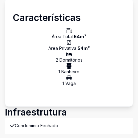
Características
Área Total
54
m²
Área Privativa
54
m²
2
Dormitório
s
1
Banheiro
1
Vaga
Infraestrutura
Condominio Fechado