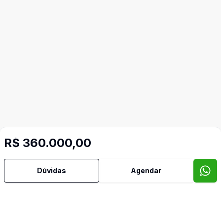
R$ 360.000,00
Mais informações
Dúvidas
Agendar
Box Blindex