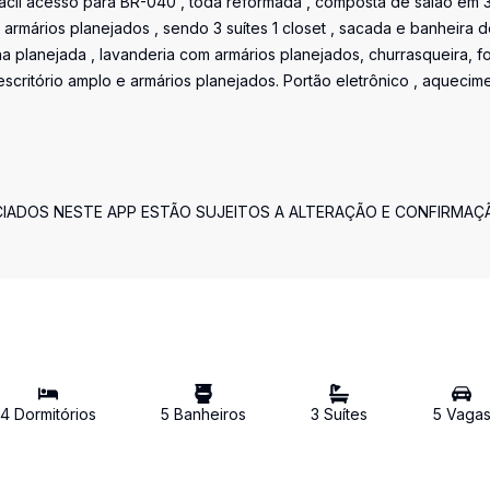
fácil acesso para BR-040 , toda reformada , composta de salão em 
armários planejados , sendo 3 suítes 1 closet , sacada e banheira 
a planejada , lavanderia com armários planejados, churrasqueira, f
scritório amplo e armários planejados. Portão eletrônico , aquecim
CIADOS NESTE APP ESTÃO SUJEITOS A ALTERAÇÃO E CONFIRMAÇ
4
Dormitório
s
5
Banheiro
s
3
Suíte
s
5
Vaga