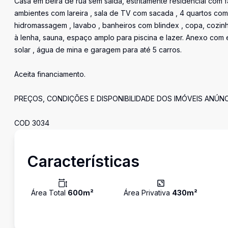
Casa em beira de rua sem saída, estritamente residencial com 
ambientes com lareira , sala de TV com sacada , 4 quartos com 
hidromassagem , lavabo , banheiros com blindex , copa, cozinh
à lenha, sauna, espaço amplo para piscina e lazer. Anexo com e
solar , água de mina e garagem para até 5 carros.
Aceita financiamento.
PREÇOS, CONDIÇÕES E DISPONIBILIDADE DOS IMÓVEIS ANÚN
COD 3034
Características
Área Total
600
m²
Área Privativa
430
m²