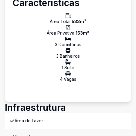
Características
Área Total
533
m²
Área Privativa
153
m²
3
Dormitório
s
3
Banheiro
s
1
Suíte
4
Vaga
s
Infraestrutura
Área de Lazer