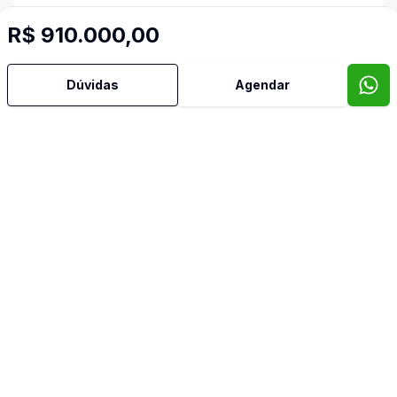
Chuveiro a Gás
R$ 910.000,00
Copa
Dúvidas
Agendar
Cozinha Grande
Piscina
Piso Laminado
Reformado
Vista para a Montanha
Imóveis semelhantes
Confira imóveis semelhantes