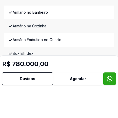
Armário no Banheiro
Armário na Cozinha
Armário Embutido no Quarto
Box Blindex
R$ 780.000,00
Churrasqueira
Dúvidas
Agendar
Chuveiro a Gás
Escritório
Piso de Madeira