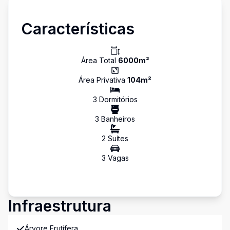
Características
Área Total
6000
m²
Área Privativa
104
m²
3
Dormitório
s
3
Banheiro
s
2
Suíte
s
3
Vaga
s
Infraestrutura
Árvore Frutífera