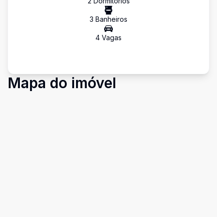
2
Dormitório
s
3
Banheiro
s
4
Vaga
s
Mapa do imóvel