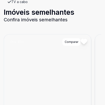
TV a cabo
Imóveis semelhantes
Confira imóveis semelhantes
Cód:
3281
Comparar
Có