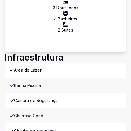
3
Dormitório
s
4
Banheiro
s
2
Suíte
s
Infraestrutura
Área de Lazer
Bar na Piscina
Câmera de Segurança
Churrasq Cond
Circuito de segurança