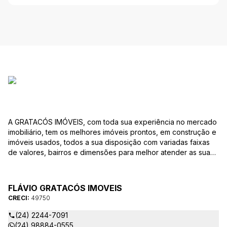
A GRATACÓS IMÓVEIS, com toda sua experiência no mercado
imobiliário, tem os melhores imóveis prontos, em construção e
imóveis usados, todos a sua disposição com variadas faixas
de valores, bairros e dimensões para melhor atender as suas
necessidades e anseios. Ao nos procurar, nossos corretores –
credenciados ao CRECI/RJ – estarão sempre prontos para
responder todas as suas dúvidas sobre casas, apartamentos,
FLÁVIO GRATACÓS IMOVEIS
terrenos, salas comerciais e outros produtos imobiliários.
CRECI:
49750
(24) 2244-7091
(24) 98884-0555