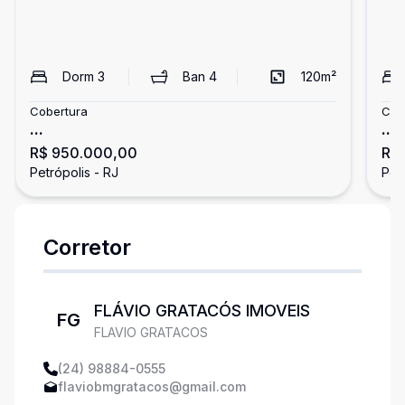
Dorm
3
Ban
4
120
m²
Cobertura
Cob
...
...
R$ 950.000,00
R$
Petrópolis - RJ
Petr
Corretor
FLÁVIO GRATACÓS IMOVEIS
FG
FLAVIO GRATACOS
(24) 98884-0555
flaviobmgratacos@gmail.com