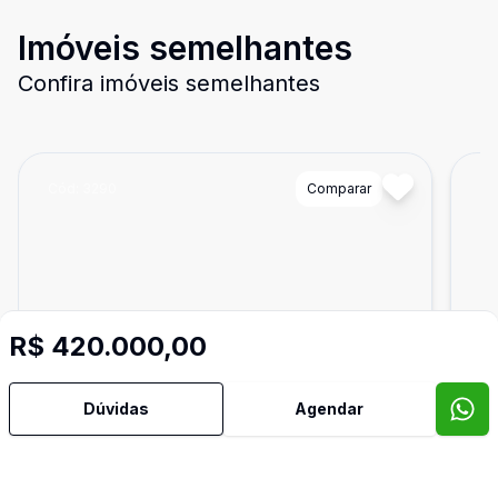
Imóveis semelhantes
Confira imóveis semelhantes
Cód:
3290
Comparar
Có
R$ 420.000,00
Dúvidas
Agendar