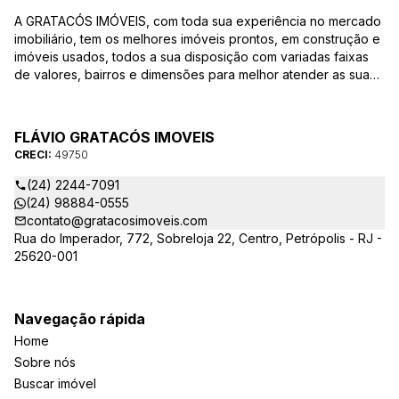
A GRATACÓS IMÓVEIS, com toda sua experiência no mercado
imobiliário, tem os melhores imóveis prontos, em construção e
imóveis usados, todos a sua disposição com variadas faixas
de valores, bairros e dimensões para melhor atender as suas
necessidades e anseios. Ao nos procurar, nossos corretores –
credenciados ao CRECI/RJ – estarão sempre prontos para
responder todas as suas dúvidas sobre casas, apartamentos,
FLÁVIO GRATACÓS IMOVEIS
terrenos, salas comerciais e outros produtos imobiliários.
CRECI:
49750
(24) 2244-7091
(24) 98884-0555
contato@gratacosimoveis.com
Rua do Imperador, 772, Sobreloja 22, Centro, Petrópolis - RJ -
25620-001
Navegação rápida
Home
Sobre nós
Buscar imóvel