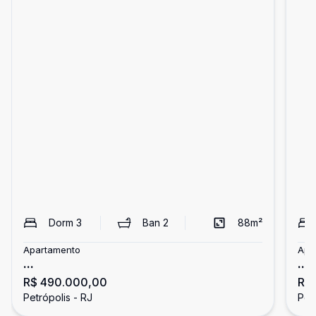
Dorm
3
Ban
2
88
m²
Apartamento
Apa
...
...
R$ 490.000,00
R$
Petrópolis - RJ
Petr