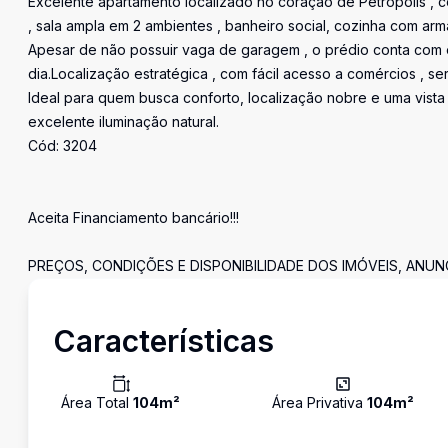
Excelente apartamento localizado no coração de Petrópolis , co
, sala ampla em 2 ambientes , banheiro social, cozinha com arm
Apesar de não possuir vaga de garagem , o prédio conta com e
dia.Localização estratégica , com fácil acesso a comércios , ser
Ideal para quem busca conforto, localização nobre e uma vista 
excelente iluminação natural.
Cód: 3204
Aceita Financiamento bancário!!!
PREÇOS, CONDIÇÕES E DISPONIBILIDADE DOS IMÓVEIS, ANU
Características
Área Total
104
m²
Área Privativa
104
m²