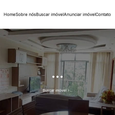
Home
Sobre nós
Buscar imóvel
Anunciar imóvel
Contato
...
Buscar imóvel
...