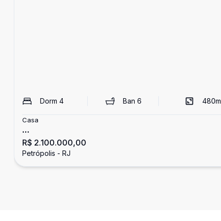
Dorm
4
Ban
6
480
m
Casa
...
R$ 2.100.000,00
Petrópolis - RJ