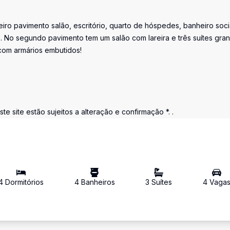
eiro pavimento salão, escritório, quarto de hóspedes, banheiro soci
ço. No segundo pavimento tem um salão com lareira e três suítes gra
om armários embutidos!
 site estão sujeitos a alteração e confirmação *. .
4
Dormitório
s
4
Banheiro
s
3
Suíte
s
4
Vaga