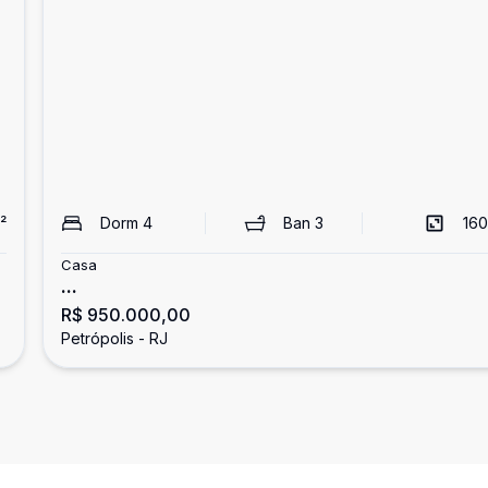
²
Dorm
4
Ban
3
160
Casa
...
R$ 950.000,00
Petrópolis - RJ