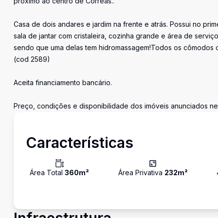
próximo ao centro de Corrêas..
Casa de dois andares e jardim na frente e atrás. Possui no prim
sala de jantar com cristaleira, cozinha grande e área de servi
sendo que uma delas tem hidromassagem!Todos os cômodos c
(cod 2589)
Aceita financiamento bancário.
Preço, condições e disponibilidade dos imóveis anunciados neste
Características
Área Total
360
m²
Área Privativa
232
m²