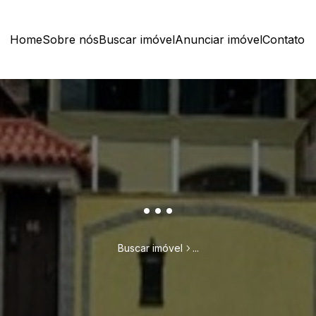
Home
Sobre nós
Buscar imóvel
Anunciar imóvel
Contato
...
Buscar imóvel
...