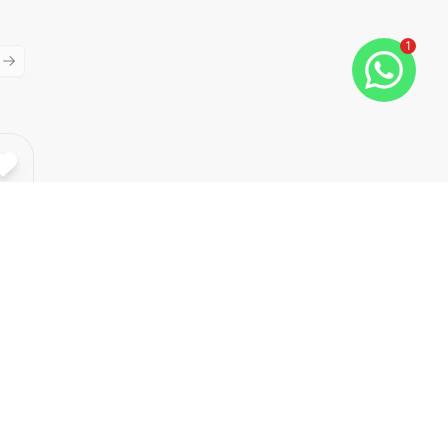
1
ious slide
Next slide
Cód:
3012
Comparar