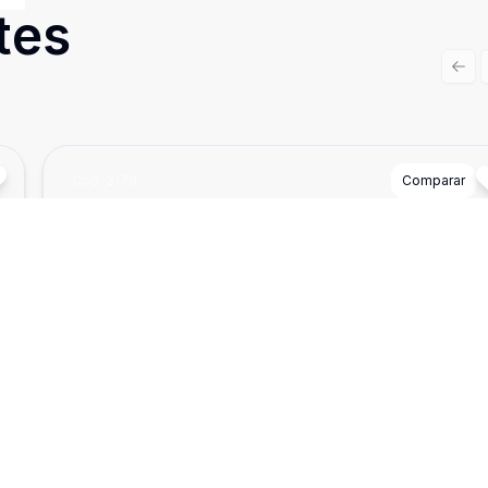
tes
Prev
Cód:
3179
Comparar