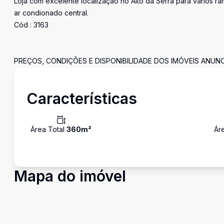
Loja com excelente localização no Alto da Serra para vários 
ar condionado central.
Cód : 3163
PREÇOS, CONDIÇÕES E DISPONIBILIDADE DOS IMÓVEIS ANUN
Características
Área Total
360
m²
Ár
Mapa do imóvel