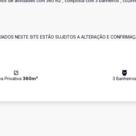
ramos de atividades com 360 m2 , composta com 3 banheiros , cozin
CIADOS NESTE SITE ESTÃO SUJEITOS A ALTERAÇÃO E CONFIRMAÇ
ea Privativa
360
m²
3
Banheiro