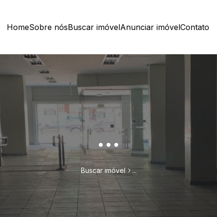
Home
Sobre nós
Buscar imóvel
Anunciar imóvel
Contato
...
Buscar imóvel
...